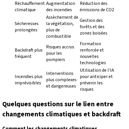
Réchauffement
Augmentation
Réduction des
climatique
des incendies
émissions de CO2
Assèchement de
Gestion des
Sécheresses
la végétation,
forêts et des
prolongées
plus de
zones boisées
combustible
Formation
Risques accrus
Backdraft plus
renforcée et
pour les
fréquent
nouvelles
pompiers
technologies
Utilisation de l'IA
Interventions
Incendies plus
pour anticiper et
plus complexes
imprévisibles
prévenir les
et dangereuses
risques
Quelques questions sur le lien entre
changements climatiques et backdraft
Comment les changements climatiques