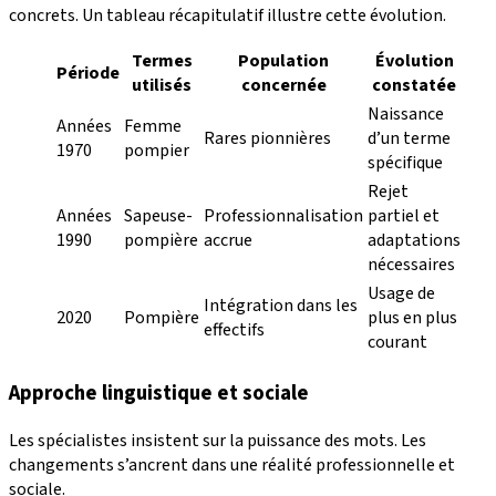
concrets. Un tableau récapitulatif illustre cette évolution.
Termes
Population
Évolution
Période
utilisés
concernée
constatée
Naissance
Années
Femme
Rares pionnières
d’un terme
1970
pompier
spécifique
Rejet
Années
Sapeuse-
Professionnalisation
partiel et
1990
pompière
accrue
adaptations
nécessaires
Usage de
Intégration dans les
2020
Pompière
plus en plus
effectifs
courant
Approche linguistique et sociale
Les spécialistes insistent sur la puissance des mots. Les
changements s’ancrent dans une réalité professionnelle et
sociale.