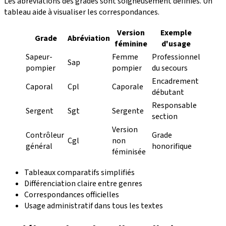
Les abréviations des grades sont soigneusement définies. Un
tableau aide à visualiser les correspondances.
Version
Exemple
Grade
Abréviation
féminine
d'usage
Sapeur-
Femme
Professionnel
Sap
pompier
pompier
du secours
Encadrement
Caporal
Cpl
Caporale
débutant
Responsable
Sergent
Sgt
Sergente
section
Version
Contrôleur
Grade
Cgl
non
général
honorifique
féminisée
Tableaux comparatifs simplifiés
Différenciation claire entre genres
Correspondances officielles
Usage administratif dans tous les textes