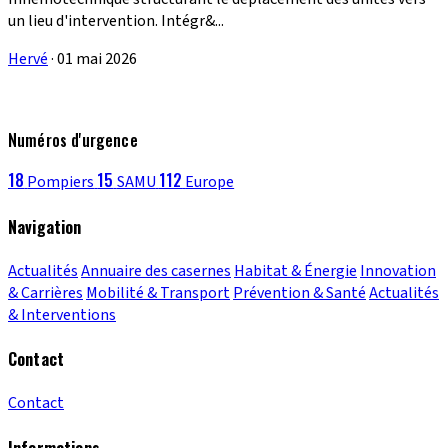
un lieu d'intervention. Intégr&...
Hervé
·
01 mai 2026
Numéros d'urgence
18
15
112
Pompiers
SAMU
Europe
Navigation
Actualités
Annuaire des casernes
Habitat & Énergie
Innovation
& Carrières
Mobilité & Transport
Prévention & Santé
Actualités
& Interventions
Contact
Contact
Informations