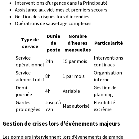
Interventions d'urgence dans la Principauté
Assistance aux victimes et premiers secours
Gestion des risques lors d'incendies
Opérations de sauvetage complexes
Durée
Nombre
Type de
de
d'heures
Particularité
service
poste
mensuelles
Service
Interventions
24h
15 par mois
opérationnel
continues
Service
Organisation
8h
1 par mois
administratif
interne
Demi-
Gestion de
4h
Variable
journée
planning
Gardes
Jusqu'à
Flexibilité
Max autorisé
prolongées
72h
extrême
Gestion de crises lors d'événements majeurs
Les pompiers interviennent lors d’événements de grande