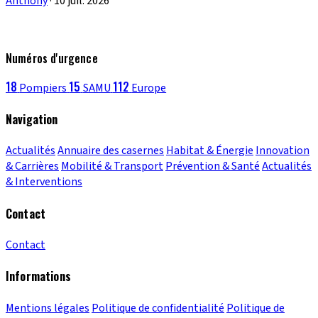
Anthony
·
10 juil. 2026
Numéros d'urgence
18
15
112
Pompiers
SAMU
Europe
Navigation
Actualités
Annuaire des casernes
Habitat & Énergie
Innovation
& Carrières
Mobilité & Transport
Prévention & Santé
Actualités
& Interventions
Contact
Contact
Informations
Mentions légales
Politique de confidentialité
Politique de