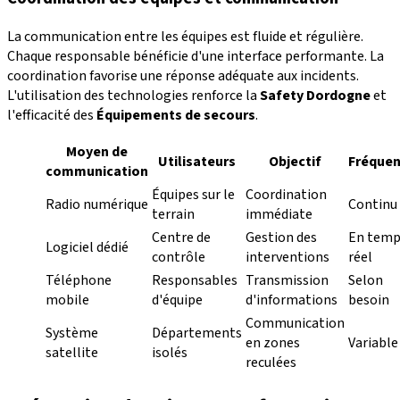
La communication entre les équipes est fluide et régulière.
Chaque responsable bénéficie d'une interface performante. La
coordination favorise une réponse adéquate aux incidents.
L'utilisation des technologies renforce la
Safety Dordogne
et
l'efficacité des
Équipements de secours
.
Moyen de
Utilisateurs
Objectif
Fréque
communication
Équipes sur le
Coordination
Radio numérique
Continu
terrain
immédiate
Centre de
Gestion des
En temp
Logiciel dédié
contrôle
interventions
réel
Téléphone
Responsables
Transmission
Selon
mobile
d'équipe
d'informations
besoin
Communication
Système
Départements
en zones
Variable
satellite
isolés
reculées