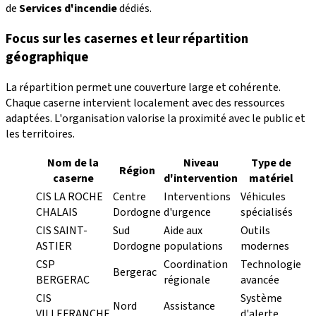
de
Services d'incendie
dédiés.
Focus sur les casernes et leur répartition
géographique
La répartition permet une couverture large et cohérente.
Chaque caserne intervient localement avec des ressources
adaptées. L'organisation valorise la proximité avec le public et
les territoires.
Nom de la
Niveau
Type de
Région
caserne
d'intervention
matériel
CIS LA ROCHE
Centre
Interventions
Véhicules
CHALAIS
Dordogne
d'urgence
spécialisés
CIS SAINT-
Sud
Aide aux
Outils
ASTIER
Dordogne
populations
modernes
CSP
Coordination
Technologie
Bergerac
BERGERAC
régionale
avancée
CIS
Système
Nord
Assistance
VILLEFRANCHE
d'alerte