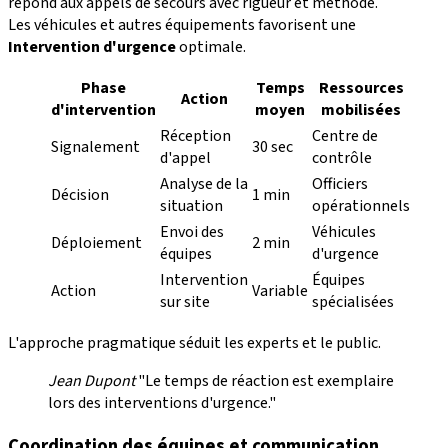
répond aux appels de secours avec rigueur et méthode.
Les véhicules et autres équipements favorisent une
Intervention d'urgence
optimale.
Phase
Temps
Ressources
Action
d'intervention
moyen
mobilisées
Réception
Centre de
Signalement
30 sec
d'appel
contrôle
Analyse de la
Officiers
Décision
1 min
situation
opérationnels
Envoi des
Véhicules
Déploiement
2 min
équipes
d'urgence
Intervention
Équipes
Action
Variable
sur site
spécialisées
L'approche pragmatique séduit les experts et le public.
Jean Dupont
"Le temps de réaction est exemplaire
lors des interventions d'urgence."
Coordination des équipes et communication