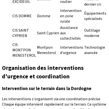
EXCIDEUIL
routier
dernier cri
Intervention
Équipements
CIS DOMME
Domme
en zone
spécialisés
rurale
Assistance
CIS SAINT
Outillage
Saint Cyprien
aux
CYPRIEN
moderne
collectivités
CIS
Montpon
Interventions
Technologie
MONTPON
Menesterol
d'urgence
avancée
MENESTEROL
Organisation des interventions
d'urgence et coordination
Intervention sur le terrain dans la Dordogne
Les interventions s'organisent via une coordination précise.
Chaque équipe intervient rapidement sur le terrain. Ce système