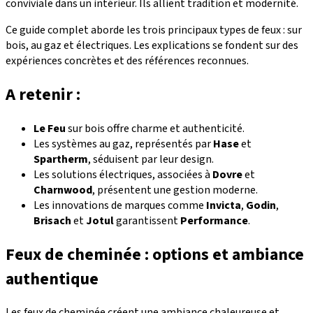
conviviale dans un intérieur. Ils allient tradition et modernité.
Ce guide complet aborde les trois principaux types de feux : sur
bois, au gaz et électriques. Les explications se fondent sur des
expériences concrètes et des références reconnues.
A retenir :
Le Feu
sur bois offre charme et authenticité.
Les systèmes au gaz, représentés par
Hase
et
Spartherm
, séduisent par leur design.
Les solutions électriques, associées à
Dovre
et
Charnwood
, présentent une gestion moderne.
Les innovations de marques comme
Invicta
,
Godin
,
Brisach
et
Jotul
garantissent
Performance
.
Feux de cheminée : options et ambiance
authentique
Les feux de cheminée créent une ambiance chaleureuse et