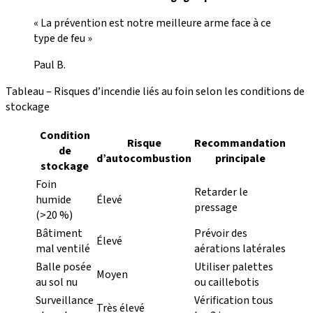
« La prévention est notre meilleure arme face à ce
type de feu »
Paul B.
Tableau – Risques d’incendie liés au foin selon les conditions de
stockage
Condition
Risque
Recommandation
de
d’autocombustion
principale
stockage
Foin
Retarder le
humide
Élevé
pressage
(>20 %)
Bâtiment
Prévoir des
Élevé
mal ventilé
aérations latérales
Balle posée
Utiliser palettes
Moyen
au sol nu
ou caillebotis
Surveillance
Vérification tous
Très élevé