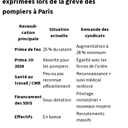
exprimées lors de la grève des
pompiers à Paris
Revendi­
Situation
Demande des
cation
actuelle
syndicats
principale
Augmentation à
Prime de feu
25 % du salaire
28 % minimum
Prime JO
Absente pour
Égalité avec les
2024
les pompiers
forces de l’ordre
Peu ou pas
Reconnaissance +
Santé au
reconnue
suivi médical
travail / CMR
officiellement
renforcé
Pilotage
Financement
Sous-dotation
ministériel +
des SDIS
nouveaux moyens
Recrutements
Effectifs
En baisse
massifs