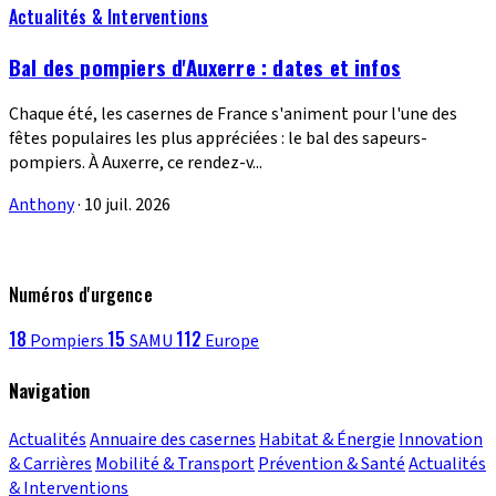
Actualités & Interventions
Bal des pompiers d'Auxerre : dates et infos
Chaque été, les casernes de France s'animent pour l'une des
fêtes populaires les plus appréciées : le bal des sapeurs-
pompiers. À Auxerre, ce rendez-v...
Anthony
·
10 juil. 2026
Numéros d'urgence
18
15
112
Pompiers
SAMU
Europe
Navigation
Actualités
Annuaire des casernes
Habitat & Énergie
Innovation
& Carrières
Mobilité & Transport
Prévention & Santé
Actualités
& Interventions