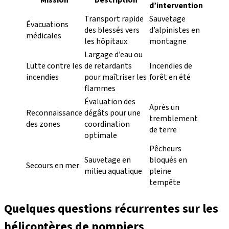
Mission
Description
d’intervention
Transport rapide
Sauvetage
Évacuations
des blessés vers
d’alpinistes en
médicales
les hôpitaux
montagne
Largage d’eau ou
Lutte contre les
de retardants
Incendies de
incendies
pour maîtriser les
forêt en été
flammes
Évaluation des
Après un
Reconnaissance
dégâts pour une
tremblement
des zones
coordination
de terre
optimale
Pêcheurs
Sauvetage en
bloqués en
Secours en mer
milieu aquatique
pleine
tempête
Quelques questions récurrentes sur les
hélicoptères de pompiers