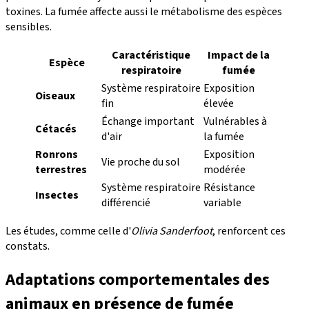
toxines. La fumée affecte aussi le métabolisme des espèces
sensibles.
Caractéristique
Impact de la
Espèce
respiratoire
fumée
Système respiratoire
Exposition
Oiseaux
fin
élevée
Échange important
Vulnérables à
Cétacés
d'air
la fumée
Ronrons
Exposition
Vie proche du sol
terrestres
modérée
Système respiratoire
Résistance
Insectes
différencié
variable
Les études, comme celle d'
Olivia Sanderfoot
, renforcent ces
constats.
Adaptations comportementales des
animaux en présence de fumée