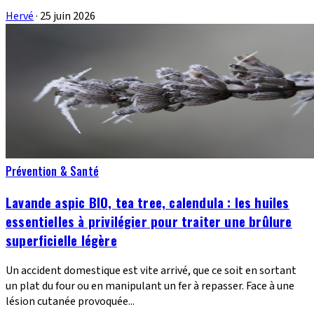
Hervé
·
25 juin 2026
Prévention & Santé
Lavande aspic BIO, tea tree, calendula : les huiles
essentielles à privilégier pour traiter une brûlure
superficielle légère
Un accident domestique est vite arrivé, que ce soit en sortant
un plat du four ou en manipulant un fer à repasser. Face à une
lésion cutanée provoquée...