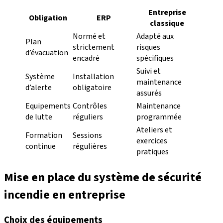
Entreprise
Obligation
ERP
classique
Normé et
Adapté aux
Plan
strictement
risques
d’évacuation
encadré
spécifiques
Suivi et
Système
Installation
maintenance
d’alerte
obligatoire
assurés
Equipements
Contrôles
Maintenance
de lutte
réguliers
programmée
Ateliers et
Formation
Sessions
exercices
continue
régulières
pratiques
Mise en place du système de sécurité
incendie en entreprise
Choix des équipements