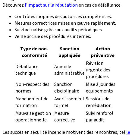
Découvrez
l’impact sur la réputation
en cas de défaillance.
Contrôles inopinés des autorités compétentes.
Mesures correctrices mises en œuvre rapidement.
Suivi actualisé grâce aux audits périodiques.
Veille accrue des procédures internes.
Type de non-
Sanction
Action
conformité
appliquée
préventive
Révision
Défaillance
Amende
urgente des
technique
administrative
procédures
Non-respect des
Sanction
Mise à jour des
normes
disciplinaire
équipements
Manquement de
Avertissement
Sessions de
formation
formel
remédiation
Mauvaise gestion
Mesure
Suivi renforcé
opérationnelle
corrective
par audit
Les succès en sécurité incendie motivent des rencontres, tel
le