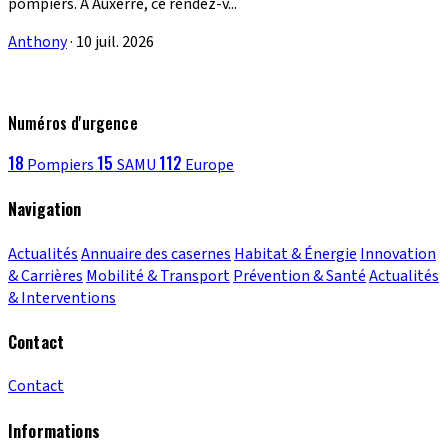
pompiers. À Auxerre, ce rendez-v...
Anthony
·
10 juil. 2026
Numéros d'urgence
18
15
112
Pompiers
SAMU
Europe
Navigation
Actualités
Annuaire des casernes
Habitat & Énergie
Innovation
& Carrières
Mobilité & Transport
Prévention & Santé
Actualités
& Interventions
Contact
Contact
Informations