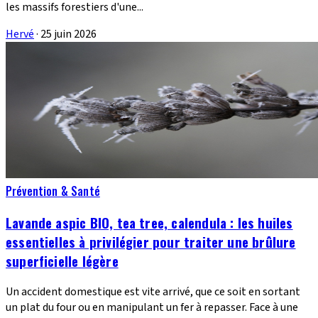
les massifs forestiers d'une...
Hervé
·
25 juin 2026
Prévention & Santé
Lavande aspic BIO, tea tree, calendula : les huiles
essentielles à privilégier pour traiter une brûlure
superficielle légère
Un accident domestique est vite arrivé, que ce soit en sortant
un plat du four ou en manipulant un fer à repasser. Face à une