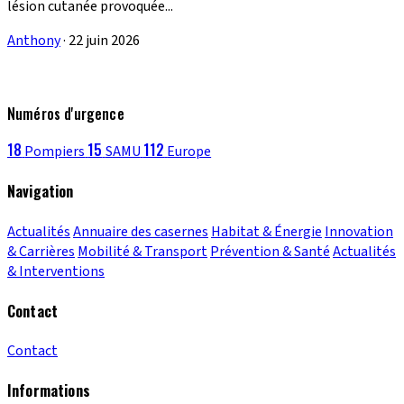
lésion cutanée provoquée...
Anthony
·
22 juin 2026
Numéros d'urgence
18
15
112
Pompiers
SAMU
Europe
Navigation
Actualités
Annuaire des casernes
Habitat & Énergie
Innovation
& Carrières
Mobilité & Transport
Prévention & Santé
Actualités
& Interventions
Contact
Contact
Informations