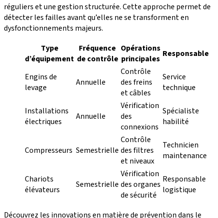
réguliers et une gestion structurée. Cette approche permet de
détecter les failles avant qu’elles ne se transforment en
dysfonctionnements majeurs.
Type
Fréquence
Opérations
Responsable
d’équipement
de contrôle
principales
Contrôle
Engins de
Service
Annuelle
des freins
levage
technique
et câbles
Vérification
Installations
Spécialiste
Annuelle
des
électriques
habilité
connexions
Contrôle
Technicien
Compresseurs
Semestrielle
des filtres
maintenance
et niveaux
Vérification
Chariots
Responsable
Semestrielle
des organes
élévateurs
logistique
de sécurité
Découvrez les innovations en matière de prévention dans le