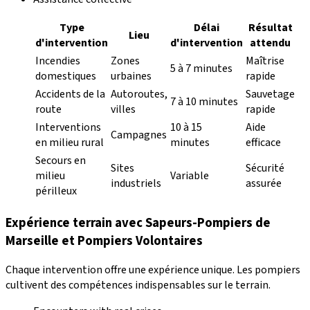
Type
Délai
Résultat
Lieu
d'intervention
d'intervention
attendu
Incendies
Zones
Maîtrise
5 à 7 minutes
domestiques
urbaines
rapide
Accidents de la
Autoroutes,
Sauvetage
7 à 10 minutes
route
villes
rapide
Interventions
10 à 15
Aide
Campagnes
en milieu rural
minutes
efficace
Secours en
Sites
Sécurité
milieu
Variable
industriels
assurée
périlleux
Expérience terrain avec
Sapeurs-Pompiers de
Marseille
et
Pompiers Volontaires
Chaque intervention offre une expérience unique. Les pompiers
cultivent des compétences indispensables sur le terrain.