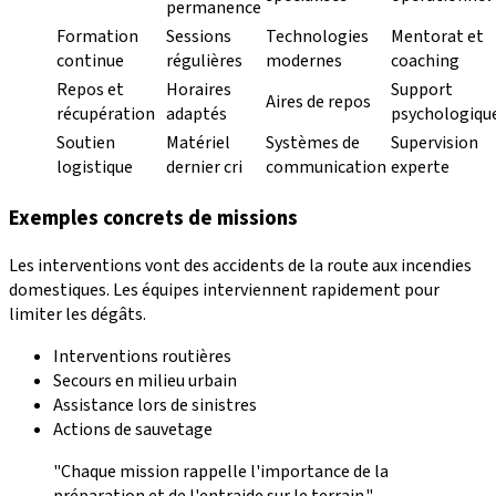
permanence
Formation
Sessions
Technologies
Mentorat et
continue
régulières
modernes
coaching
Repos et
Horaires
Support
Aires de repos
récupération
adaptés
psychologiqu
Soutien
Matériel
Systèmes de
Supervision
logistique
dernier cri
communication
experte
Exemples concrets de missions
Les interventions vont des accidents de la route aux incendies
domestiques. Les équipes interviennent rapidement pour
limiter les dégâts.
Interventions routières
Secours en milieu urbain
Assistance lors de sinistres
Actions de sauvetage
"Chaque mission rappelle l'importance de la
préparation et de l'entraide sur le terrain."