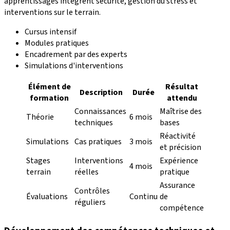
apprentissages intègrent sécurité, gestion du stress et
interventions sur le terrain.
Cursus intensif
Modules pratiques
Encadrement par des experts
Simulations d'interventions
Élément de
Résultat
Description
Durée
formation
attendu
Connaissances
Maîtrise des
Théorie
6 mois
techniques
bases
Réactivité
Simulations
Cas pratiques
3 mois
et précision
Stages
Interventions
Expérience
4 mois
terrain
réelles
pratique
Assurance
Contrôles
Évaluations
Continu
de
réguliers
compétence