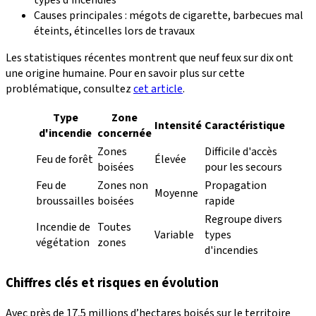
types d'incendies
Causes principales : mégots de cigarette, barbecues mal
éteints, étincelles lors de travaux
Les statistiques récentes montrent que neuf feux sur dix ont
une origine humaine. Pour en savoir plus sur cette
problématique, consultez
cet article
.
Type
Zone
Intensité
Caractéristique
d'incendie
concernée
Zones
Difficile d'accès
Feu de forêt
Élevée
boisées
pour les secours
Feu de
Zones non
Propagation
Moyenne
broussailles
boisées
rapide
Regroupe divers
Incendie de
Toutes
Variable
types
végétation
zones
d'incendies
Chiffres clés et risques en évolution
Avec près de 17,5 millions d’hectares boisés sur le territoire