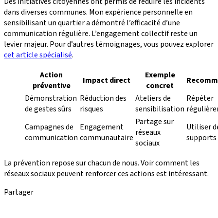
Des initiatives citoyennes ont permis de réduire les incidents
dans diverses communes. Mon expérience personnelle en
sensibilisant un quartier a démontré l’efficacité d’une
communication régulière. L’engagement collectif reste un
levier majeur. Pour d’autres témoignages, vous pouvez explorer
cet article spécialisé
.
Action
Exemple
Impact direct
Recomm
préventive
concret
Démonstration
Réduction des
Ateliers de
Répéter
de gestes sûrs
risques
sensibilisation
régulièr
Partage sur
Campagnes de
Engagement
Utiliser d
réseaux
communication
communautaire
supports 
sociaux
La prévention repose sur chacun de nous. Voir comment les
réseaux sociaux peuvent renforcer ces actions est intéressant.
Partager