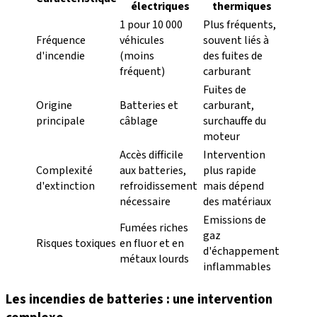
électriques
thermiques
1 pour 10 000
Plus fréquents,
Fréquence
véhicules
souvent liés à
d'incendie
(moins
des fuites de
fréquent)
carburant
Fuites de
Origine
Batteries et
carburant,
principale
câblage
surchauffe du
moteur
Accès difficile
Intervention
Complexité
aux batteries,
plus rapide
d'extinction
refroidissement
mais dépend
nécessaire
des matériaux
Emissions de
Fumées riches
gaz
Risques toxiques
en fluor et en
d'échappement
métaux lourds
inflammables
Les incendies de batteries : une intervention