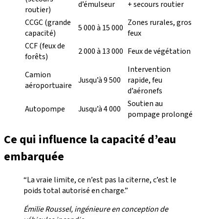
d’émulseur
+ secours routier
routier)
CCGC (grande
Zones rurales, gros
5 000 à 15 000
capacité)
feux
CCF (feux de
2 000 à 13 000
Feux de végétation
forêts)
Intervention
Camion
Jusqu’à 9 500
rapide, feu
aéroportuaire
d’aéronefs
Soutien au
Autopompe
Jusqu’à 4 000
pompage prolongé
Ce qui influence la capacité d’eau
embarquée
“La vraie limite, ce n’est pas la citerne, c’est le
poids total autorisé en charge.”
Émilie Roussel, ingénieure en conception de