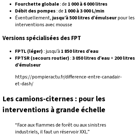
Fourchette globale
: de
1 000 à 6 000 litres
Débit des pompes
: de
1 000 à 3 000 L/min
Éventuellement,
jusqu’à 500 litres d’émulseur
pour les
interventions avec mousse
Versions spécialisées des FPT
FPTL (léger)
: jusqu’à
1 850 litres d’eau
FPTSR (secours routier)
:
3 050 litres d’eau
+
200 litres
d’émulseur
https://pompieractu.fr/difference-entre-canadair-
et-dash/
Les camions-citernes : pour les
interventions à grande échelle
“Face aux flammes de forêt ou aux sinistres
industriels, il faut un réservoir XXL.”