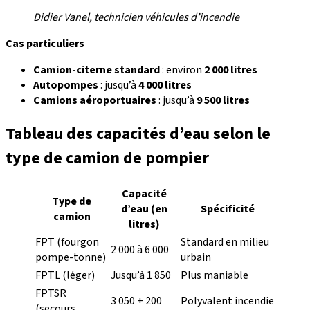
Didier Vanel, technicien véhicules d’incendie
Cas particuliers
Camion-citerne standard
: environ
2 000 litres
Autopompes
: jusqu’à
4 000 litres
Camions aéroportuaires
: jusqu’à
9 500 litres
Tableau des capacités d’eau selon le
type de camion de pompier
Capacité
Type de
d’eau (en
Spécificité
camion
litres)
FPT (fourgon
Standard en milieu
2 000 à 6 000
pompe-tonne)
urbain
FPTL (léger)
Jusqu’à 1 850
Plus maniable
FPTSR
3 050 + 200
Polyvalent incendie
(secours