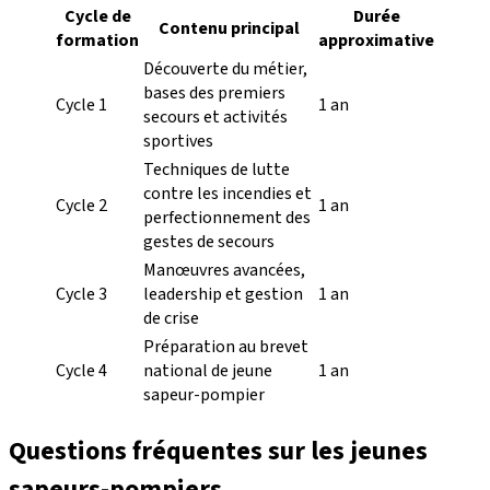
Cycle de
Durée
Contenu principal
formation
approximative
Découverte du métier,
bases des premiers
Cycle 1
1 an
secours et activités
sportives
Techniques de lutte
contre les incendies et
Cycle 2
1 an
perfectionnement des
gestes de secours
Manœuvres avancées,
Cycle 3
leadership et gestion
1 an
de crise
Préparation au brevet
Cycle 4
national de jeune
1 an
sapeur-pompier
Questions fréquentes sur les jeunes
sapeurs-pompiers