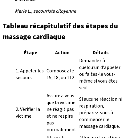
Marie L., secouriste citoyenne
Tableau récapitulatif des étapes du
massage cardiaque
Étape
Action
Détails
Demandez à
quelqu'un d'appeler
1. Appeler les
Composez le
ou faites-le vous-
secours
15, 18, ou 112
même si vous êtes
seul.
Assurez-vous
Si aucune réaction ni
que la victime
respiration,
2. Vérifier la
ne réagit pas
préparez-vous à
victime
et ne respire
commencer le
pas
massage cardiaque.
normalement
Placez la
Allongez la victime