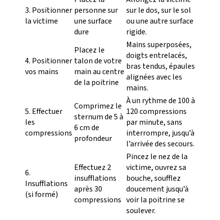
3. Positionner
personne sur
sur le dos, sur le sol
la victime
une surface
ou une autre surface
dure
rigide.
Mains superposées,
Placez le
doigts entrelacés,
4. Positionner
talon de votre
bras tendus, épaules
vos mains
main au centre
alignées avec les
de la poitrine
mains.
À un rythme de 100 à
Comprimez le
5. Effectuer
120 compressions
sternum de 5 à
les
par minute, sans
6 cm de
compressions
interrompre, jusqu’à
profondeur
l’arrivée des secours.
Pincez le nez de la
Effectuez 2
victime, ouvrez sa
6.
insufflations
bouche, soufflez
Insufflations
après 30
doucement jusqu’à
(si formé)
compressions
voir la poitrine se
soulever.