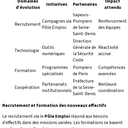
Domaines
Impact
Initiatives
Partenaires
d'évolution
attendu
Sapeurs-
Campagnes via
Pompiers
Renforcement
Recrutement
Pôle Emploi
de Seine-
des équipes
Saint-Denis
Direction
Outils
Générale de
Réactivité
Technologie
numériques
la Sécurité
accrue
Civile
Programmes
Pompiers
Compétences
Formation
spécialisés
de Paris
avancées
Préfecture
Partenariats
Meilleure
Coopération
de la Seine-
institutionnels
coordination
Saint-Denis
Recrutement et formation des nouveaux effectifs
Le recrutement via le
Pôle Emploi
répond aux besoins
d'effectifs dans des missions variées. Les formations se basent