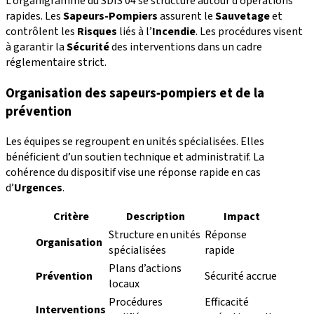
L’organigramme du SDIS 04 se structure autour d’opérations
rapides. Les
Sapeurs-Pompiers
assurent le
Sauvetage
et
contrôlent les
Risques
liés à l’
Incendie
. Les procédures visent
à garantir la
Sécurité
des interventions dans un cadre
réglementaire strict.
Organisation des sapeurs‑pompiers et de la
prévention
Les équipes se regroupent en unités spécialisées. Elles
bénéficient d’un soutien technique et administratif. La
cohérence du dispositif vise une réponse rapide en cas
d’
Urgences
.
Critère
Description
Impact
Structure en unités
Réponse
Organisation
spécialisées
rapide
Plans d’actions
Prévention
Sécurité accrue
locaux
Procédures
Efficacité
Interventions