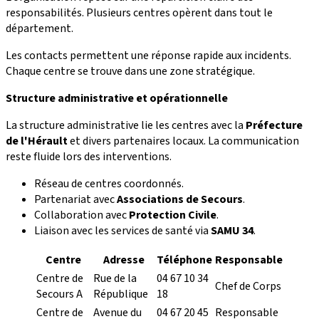
responsabilités. Plusieurs centres opèrent dans tout le
département.
Les contacts permettent une réponse rapide aux incidents.
Chaque centre se trouve dans une zone stratégique.
Structure administrative et opérationnelle
La structure administrative lie les centres avec la
Préfecture
de l'Hérault
et divers partenaires locaux. La communication
reste fluide lors des interventions.
Réseau de centres coordonnés.
Partenariat avec
Associations de Secours
.
Collaboration avec
Protection Civile
.
Liaison avec les services de santé via
SAMU 34
.
Centre
Adresse
Téléphone
Responsable
Centre de
Rue de la
04 67 10 34
Chef de Corps
Secours A
République
18
Centre de
Avenue du
04 67 20 45
Responsable