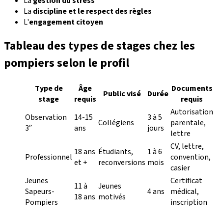
La
gestion du stress
La
discipline et le respect des règles
L'
engagement citoyen
Tableau des types de stages chez les
pompiers selon le profil
Type de
Âge
Documents
Public visé
Durée
stage
requis
requis
Autorisation
Observation
14-15
3 à 5
Collégiens
parentale,
3ᵉ
ans
jours
lettre
CV, lettre,
18 ans
Étudiants,
1 à 6
Professionnel
convention,
et +
reconversions
mois
casier
Jeunes
Certificat
11 à
Jeunes
Sapeurs-
4 ans
médical,
18 ans
motivés
Pompiers
inscription