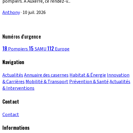
pompiers. À Auxerre, ce rendez-v...
Anthony
·
10 juil. 2026
Numéros d'urgence
18
15
112
Pompiers
SAMU
Europe
Navigation
Actualités
Annuaire des casernes
Habitat & Énergie
Innovation
& Carrières
Mobilité & Transport
Prévention & Santé
Actualités
& Interventions
Contact
Contact
Informations