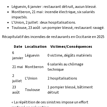
Léguevin, 6 janvier : restaurant détruit, aucun blessé.
Montberon, 21 mai : incendie électrique, six salariés
impactés.
L’Union, 2 juillet : deux hospitalisations.
Toulouse, 23 août : un pompier blessé, restaurant ravagé.
Récapitulatif des incendies de restaurants en Occitanie en 2025
Date
Localisation
Victimes/Conséquences
6
Léguevin
0 victime, dégâts matériels
janvier
6 salariés au chômage
21 mai
Montberon
technique
2
L’Union
2 hospitalisations
juillet
23
1 pompier blessé, bâtiment
Toulouse
août
détruit
« La répétition de ces sinistres impose un effort