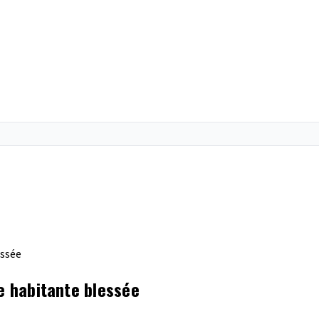
essée
ne habitante blessée