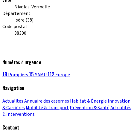
Ville
Nivolas-Vermelle
Département
Isère (38)
Code postal
38300
Numéros d'urgence
18
15
112
Pompiers
SAMU
Europe
Navigation
Actualités
Annuaire des casernes
Habitat & Énergie
Innovation
& Carrières
Mobilité & Transport
Prévention & Santé
Actualités
& Interventions
Contact