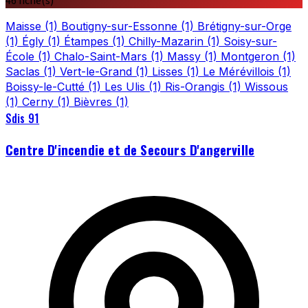
46 fiche(s)
Maisse
(1)
Boutigny-sur-Essonne
(1)
Brétigny-sur-Orge
(1)
Égly
(1)
Étampes
(1)
Chilly-Mazarin
(1)
Soisy-sur-
École
(1)
Chalo-Saint-Mars
(1)
Massy
(1)
Montgeron
(1)
Saclas
(1)
Vert-le-Grand
(1)
Lisses
(1)
Le Mérévillois
(1)
Boissy-le-Cutté
(1)
Les Ulis
(1)
Ris-Orangis
(1)
Wissous
(1)
Cerny
(1)
Bièvres
(1)
Sdis 91
Centre D'incendie et de Secours D'angerville