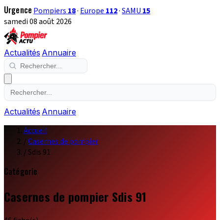
Urgence
Pompiers
18
·
Europe
112
·
SAMU
15
samedi 08 août 2026
Actualités
Annuaire
Actualités
Annuaire
Accueil
/
Casernes de pompier
/
Sdis 91
Catégorie
Casernes de pompier Sdis 91