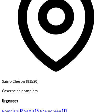
Saint-Chéron
(91530)
Caserne de pompiers
Urgences
18
15
112
Pompiers
SAMU
N° européen