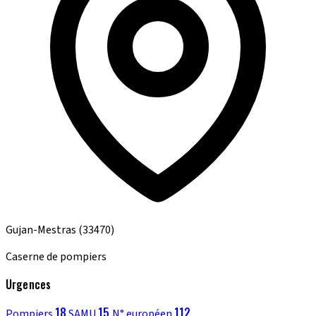
Gujan-Mestras
(33470)
Caserne de pompiers
Urgences
18
15
112
Pompiers
SAMU
N° européen