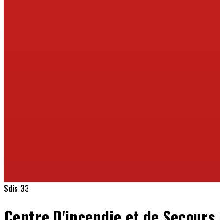
Sdis 33
Centre D'incendie et de Secours