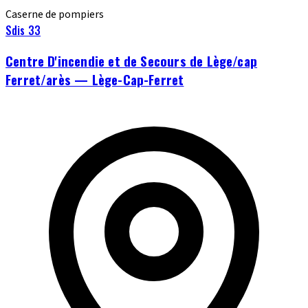
Caserne de pompiers
Sdis 33
Centre D'incendie et de Secours de Lège/cap
Ferret/arès — Lège-Cap-Ferret