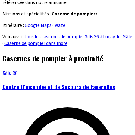
référencée dans notre annuaire.
Missions et spécialités :
Caserne de pompiers
.
Itinéraire :
Google Maps
·
Waze
Voir aussi :
tous les casernes de pompier Sdis 36 à Luçay-le-Mâle
·
Caserne de pompier dans Indre
Casernes de pompier à proximité
Sdis 36
Centre D'incendie et de Secours de Faverolles