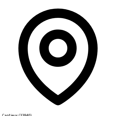
Captieux
(33840)