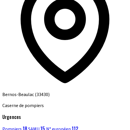
Bernos-Beaulac
(33430)
Caserne de pompiers
Urgences
18
15
112
Pompiers
SAMU
N° européen