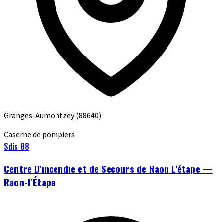
Granges-Aumontzey
(88640)
Caserne de pompiers
Sdis 88
Centre D'incendie et de Secours de Raon L'étape —
Raon-l’Étape