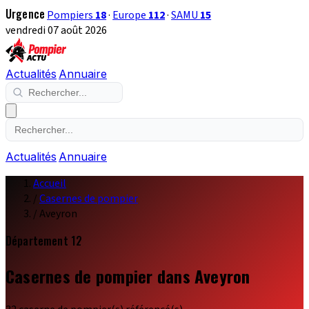
Urgence
Pompiers
18
·
Europe
112
·
SAMU
15
vendredi 07 août 2026
Actualités
Annuaire
Actualités
Annuaire
Accueil
/
Casernes de pompier
/
Aveyron
Département 12
Casernes de pompier dans Aveyron