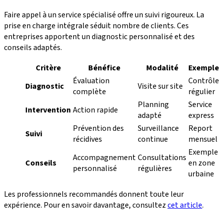
Faire appel à un service spécialisé offre un suivi rigoureux. La
prise en charge intégrale séduit nombre de clients. Ces
entreprises apportent un diagnostic personnalisé et des
conseils adaptés.
Critère
Bénéfice
Modalité
Exemple
Évaluation
Contrôle
Diagnostic
Visite sur site
complète
régulier
Planning
Service
Intervention
Action rapide
adapté
express
Prévention des
Surveillance
Report
Suivi
récidives
continue
mensuel
Exemple
Accompagnement
Consultations
Conseils
en zone
personnalisé
régulières
urbaine
Les professionnels recommandés donnent toute leur
expérience. Pour en savoir davantage, consultez
cet article
.