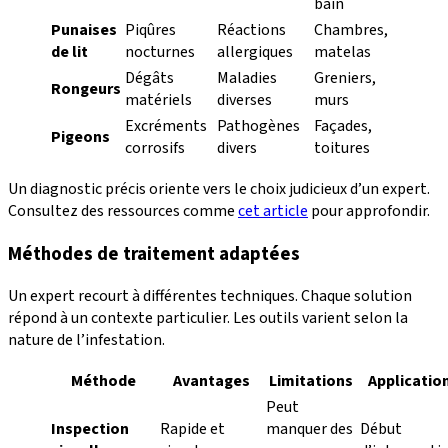
bain
Punaises
Piqûres
Réactions
Chambres,
de lit
nocturnes
allergiques
matelas
Dégâts
Maladies
Greniers,
Rongeurs
matériels
diverses
murs
Excréments
Pathogènes
Façades,
Pigeons
corrosifs
divers
toitures
Un diagnostic précis oriente vers le choix judicieux d’un expert.
Consultez des ressources comme
cet article
pour approfondir.
Méthodes de traitement adaptées
Un expert recourt à différentes techniques. Chaque solution
répond à un contexte particulier. Les outils varient selon la
nature de l’infestation.
Méthode
Avantages
Limitations
Applicatio
Peut
Inspection
Rapide et
manquer des
Début