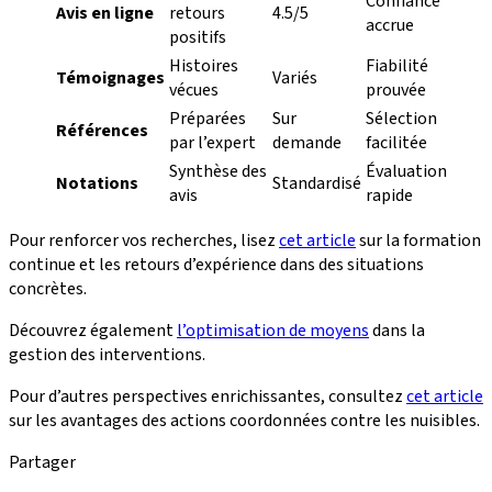
Confiance
Avis en ligne
retours
4.5/5
accrue
positifs
Histoires
Fiabilité
Témoignages
Variés
vécues
prouvée
Préparées
Sur
Sélection
Références
par l’expert
demande
facilitée
Synthèse des
Évaluation
Notations
Standardisé
avis
rapide
Pour renforcer vos recherches, lisez
cet article
sur la formation
continue et les retours d’expérience dans des situations
concrètes.
Découvrez également
l’optimisation de moyens
dans la
gestion des interventions.
Pour d’autres perspectives enrichissantes, consultez
cet article
sur les avantages des actions coordonnées contre les nuisibles.
Partager