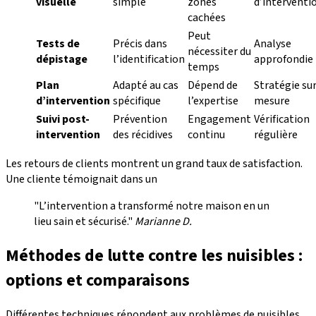
visuelle
simple
zones
d’interventi
cachées
Peut
Tests de
Précis dans
Analyse
nécessiter du
dépistage
l’identification
approfondie
temps
Plan
Adapté au cas
Dépend de
Stratégie su
d’intervention
spécifique
l’expertise
mesure
Suivi post-
Prévention
Engagement
Vérification
intervention
des récidives
continu
régulière
Les retours de clients montrent un grand taux de satisfaction.
Une cliente témoignait dans un
"L’intervention a transformé notre maison en un
lieu sain et sécurisé."
Marianne D.
Méthodes de lutte contre les nuisibles :
options et comparaisons
Différentes techniques répondent aux problèmes de nuisibles.