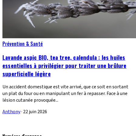
Prévention & Santé
Lavande aspic BIO, tea tree, calendula : les huiles
essentielles à privilégier pour traiter une brûlure
superficielle légère
Un accident domestique est vite arrivé, que ce soit en sortant
un plat du four ou en manipulant un fer à repasser. Face à une
lésion cutanée provoquée...
Anthony
·
22 juin 2026