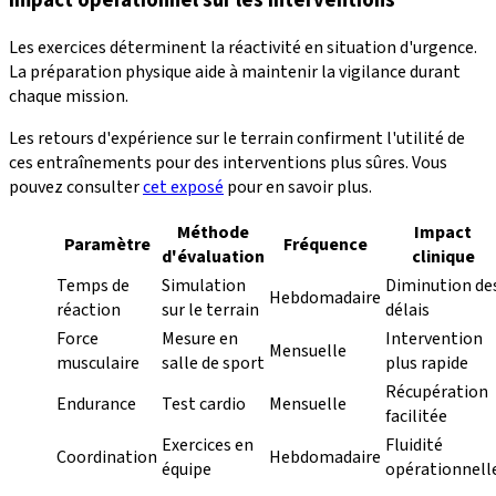
Impact opérationnel sur les interventions
Les exercices déterminent la réactivité en situation d'urgence.
La préparation physique aide à maintenir la vigilance durant
chaque mission.
Les retours d'expérience sur le terrain confirment l'utilité de
ces entraînements pour des interventions plus sûres. Vous
pouvez consulter
cet exposé
pour en savoir plus.
Méthode
Impact
Paramètre
Fréquence
d'évaluation
clinique
Temps de
Simulation
Diminution de
Hebdomadaire
réaction
sur le terrain
délais
Force
Mesure en
Intervention
Mensuelle
musculaire
salle de sport
plus rapide
Récupération
Endurance
Test cardio
Mensuelle
facilitée
Exercices en
Fluidité
Coordination
Hebdomadaire
équipe
opérationnell