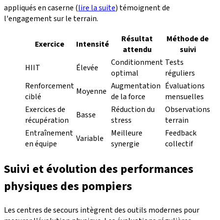
appliqués en caserne (
lire la suite
) témoignent de
l'engagement sur le terrain.
Résultat
Méthode de
Exercice
Intensité
attendu
suivi
Conditionment
Tests
HIIT
Élevée
optimal
réguliers
Renforcement
Augmentation
Évaluations
Moyenne
ciblé
de la force
mensuelles
Exercices de
Réduction du
Observations
Basse
récupération
stress
terrain
Entraînement
Meilleure
Feedback
Variable
en équipe
synergie
collectif
Suivi et évolution des performances
physiques des pompiers
Les centres de secours intègrent des outils modernes pour