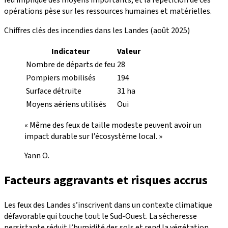
feu implique des moyens importants, et la répétition de ces
opérations pèse sur les ressources humaines et matérielles.
Chiffres clés des incendies dans les Landes (août 2025)
Indicateur
Valeur
Nombre de départs de feu
28
Pompiers mobilisés
194
Surface détruite
31 ha
Moyens aériens utilisés
Oui
« Même des feux de taille modeste peuvent avoir un
impact durable sur l’écosystème local. »
Yann O.
Facteurs aggravants et risques accrus
Les feux des Landes s’inscrivent dans un contexte climatique
défavorable qui touche tout le Sud-Ouest. La sécheresse
persistante réduit l’humidité des sols et rend la végétation