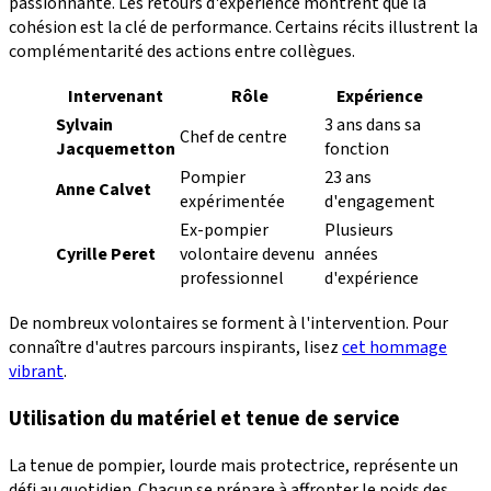
passionnante. Les retours d'expérience montrent que la
cohésion est la clé de performance. Certains récits illustrent la
complémentarité des actions entre collègues.
Intervenant
Rôle
Expérience
Sylvain
3 ans dans sa
Chef de centre
Jacquemetton
fonction
Pompier
23 ans
Anne Calvet
expérimentée
d'engagement
Ex-pompier
Plusieurs
Cyrille Peret
volontaire devenu
années
professionnel
d'expérience
De nombreux volontaires se forment à l'intervention. Pour
connaître d'autres parcours inspirants, lisez
cet hommage
vibrant
.
Utilisation du matériel et tenue de service
La tenue de pompier, lourde mais protectrice, représente un
défi au quotidien. Chacun se prépare à affronter le poids des