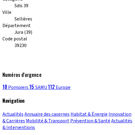
Sdis 39
Ville
Sellières
Département
Jura (39)
Code postal
39230
Numéros d'urgence
18
15
112
Pompiers
SAMU
Europe
Navigation
Actualités
Annuaire des casernes
Habitat & Énergie
Innovation
& Carrières
Mobilité & Transport
Prévention & Santé
Actualités
& Interventions