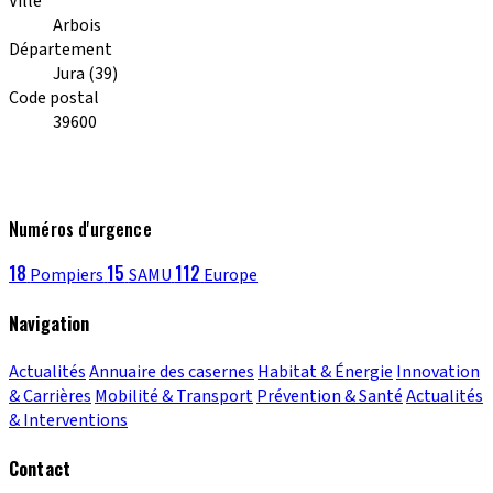
Ville
Arbois
Département
Jura (39)
Code postal
39600
Numéros d'urgence
18
15
112
Pompiers
SAMU
Europe
Navigation
Actualités
Annuaire des casernes
Habitat & Énergie
Innovation
& Carrières
Mobilité & Transport
Prévention & Santé
Actualités
& Interventions
Contact