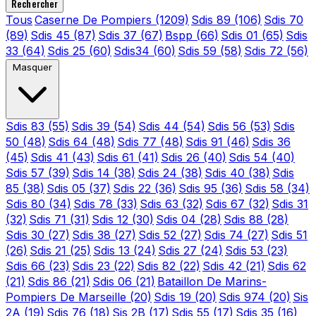
Rechercher
Tous
Caserne De Pompiers
(1209)
Sdis 89
(106)
Sdis 70
(89)
Sdis 45
(87)
Sdis 37
(67)
Bspp
(66)
Sdis 01
(65)
Sdis
33
(64)
Sdis 25
(60)
Sdis34
(60)
Sdis 59
(58)
Sdis 72
(56)
Masquer
Sdis 83
(55)
Sdis 39
(54)
Sdis 44
(54)
Sdis 56
(53)
Sdis
50
(48)
Sdis 64
(48)
Sdis 77
(48)
Sdis 91
(46)
Sdis 36
(45)
Sdis 41
(43)
Sdis 61
(41)
Sdis 26
(40)
Sdis 54
(40)
Sdis 57
(39)
Sdis 14
(38)
Sdis 24
(38)
Sdis 40
(38)
Sdis
85
(38)
Sdis 05
(37)
Sdis 22
(36)
Sdis 95
(36)
Sdis 58
(34)
Sdis 80
(34)
Sdis 78
(33)
Sdis 63
(32)
Sdis 67
(32)
Sdis 31
(32)
Sdis 71
(31)
Sdis 12
(30)
Sdis 04
(28)
Sdis 88
(28)
Sdis 30
(27)
Sdis 38
(27)
Sdis 52
(27)
Sdis 74
(27)
Sdis 51
(26)
Sdis 21
(25)
Sdis 13
(24)
Sdis 27
(24)
Sdis 53
(23)
Sdis 66
(23)
Sdis 23
(22)
Sdis 82
(22)
Sdis 42
(21)
Sdis 62
(21)
Sdis 86
(21)
Sdis 06
(21)
Bataillon De Marins-
Pompiers De Marseille
(20)
Sdis 19
(20)
Sdis 974
(20)
Sis
2A
(19)
Sdis 76
(18)
Sis 2B
(17)
Sdis 55
(17)
Sdis 35
(16)