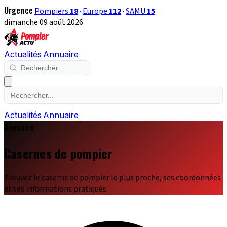
Urgence
Pompiers
18
·
Europe
112
·
SAMU
15
dimanche 09 août 2026
Actualités
Annuaire
Actualités
Annuaire
Annuaire
Casernes de pompier
Trouvez le caserne de pompier le plus proche, ses coordonnées
et ses informations pratiques.