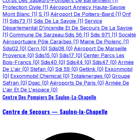
Corps Des Sapeurs-Pompiers De Bartenheim
(1)
Protection Civile
(1)
Aéroport Annecy Haute-Savoie
Mont Blanc
(1)
S
(1)
Aéroport De Poitiers-Biard
(1)
Onf
(1)
Sdis73
(1)
Sdis De La Savoie
(1)
Service
Départemental D'incendie Et De Secours De La Savoie
(1)
Commune De Sarzeau;Sdis 56
(1)
Sdis 971
(1)
Société
Aéroportuaire Pôle Caraïbes
(1)
Mairie De Piolenc
(1)
Sdsi02
(0)
Cern
(0)
Sdis08
(0)
Aéroport De Marseille
Provence
(0)
Sdis15
(0)
Sdis17
(0)
Center Parcs Les
Bois-Francs
(0)
Sdis40
(0)
Sdis44
(0)
Sdis47
(0)
Armée
De L'air
(0)
Stefan
(0)
Sdi 59
(0)
Getlink
(0)
Exxonmobil
(0)
Exxonmobil Chemical
(0)
Totalenergies
(0)
Groupe
Safran
(0)
Dgac
(0)
Aéroports De Paris
(0)
Armée De
L'air Et De L'espace
(0)
Centre Des Pompiers De Saulon-La-Chapelle
Centre de Secours — Saulon-la-Chapelle