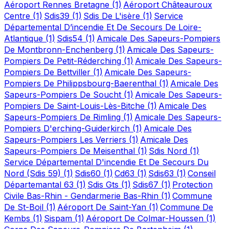
Aéroport Rennes Bretagne
(1)
Aéroport Châteauroux
Centre
(1)
Sdis39
(1)
Sdis De L'isère
(1)
Service
Départemental D’incendie Et De Secours De Loire-
Atlantique
(1)
Sdis54
(1)
Amicale Des Sapeurs-Pompiers
De Montbronn-Enchenberg
(1)
Amicale Des Sapeurs-
Pompiers De Petit-Réderching
(1)
Amicale Des Sapeurs-
Pompiers De Bettviller
(1)
Amicale Des Sapeurs-
Pompiers De Philippsbourg-Baerenthal
(1)
Amicale Des
Sapeurs-Pompiers De Soucht
(1)
Amicale Des Sapeurs-
Pompiers De Saint-Louis-Lès-Bitche
(1)
Amicale Des
Sapeurs-Pompiers De Rimling
(1)
Amicale Des Sapeurs-
Pompiers D'erching-Guiderkirch
(1)
Amicale Des
Sapeurs-Pompiers Les Verriers
(1)
Amicale Des
Sapeurs-Pompiers De Meisenthal
(1)
Sdis Nord
(1)
Service Départemental D'incendie Et De Secours Du
Nord (Sdis 59)
(1)
Sdis60
(1)
Cd63
(1)
Sdis63
(1)
Conseil
Départemantal 63
(1)
Sdis Gts
(1)
Sdis67
(1)
Protection
Civile Bas-Rhin - Gendarmerie Bas-Rhin
(1)
Commune
De St-Boil
(1)
Aéroport De Saint-Yan
(1)
Commune De
Kembs
(1)
Sispam
(1)
Aéroport De Colmar-Houssen
(1)