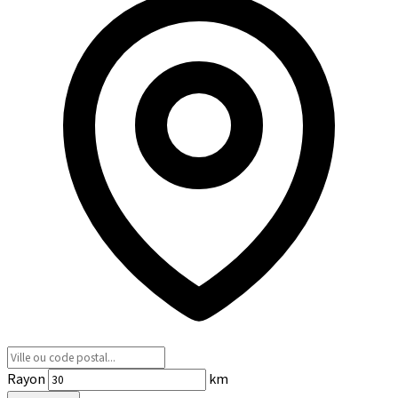
Rayon
km