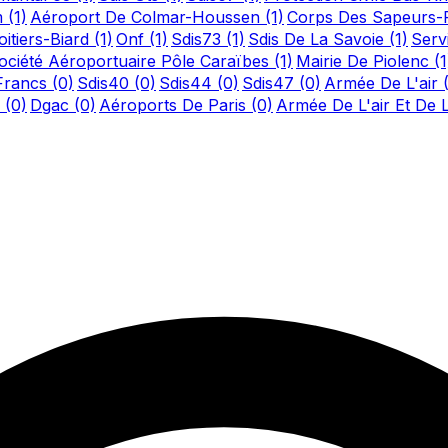
m
(1)
Aéroport De Colmar-Houssen
(1)
Corps Des Sapeurs-
itiers-Biard
(1)
Onf
(1)
Sdis73
(1)
Sdis De La Savoie
(1)
Serv
ociété Aéroportuaire Pôle Caraïbes
(1)
Mairie De Piolenc
(1
-Francs
(0)
Sdis40
(0)
Sdis44
(0)
Sdis47
(0)
Armée De L'air
n
(0)
Dgac
(0)
Aéroports De Paris
(0)
Armée De L'air Et De 