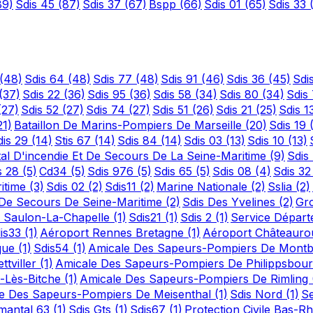
89)
Sdis 45
(87)
Sdis 37
(67)
Bspp
(66)
Sdis 01
(65)
Sdis 33
(48)
Sdis 64
(48)
Sdis 77
(48)
Sdis 91
(46)
Sdis 36
(45)
Sdi
(37)
Sdis 22
(36)
Sdis 95
(36)
Sdis 58
(34)
Sdis 80
(34)
Sdis
(27)
Sdis 52
(27)
Sdis 74
(27)
Sdis 51
(26)
Sdis 21
(25)
Sdis 1
21)
Bataillon De Marins-Pompiers De Marseille
(20)
Sdis 19
dis 29
(14)
Stis 67
(14)
Sdis 84
(14)
Sdis 03
(13)
Sdis 10
(13)
al D'incendie Et De Secours De La Seine-Maritime
(9)
Sdis
s 28
(5)
Cd34
(5)
Sdis 976
(5)
Sdis 65
(5)
Sdis 08
(4)
Sdis 3
ritime
(3)
Sdis 02
(2)
Sdis11
(2)
Marine Nationale
(2)
Sslia
(2)
t De Secours De Seine-Maritime
(2)
Sdis Des Yvelines
(2)
Gr
 Saulon-La-Chapelle
(1)
Sdis21
(1)
Sdis 2
(1)
Service Départ
is33
(1)
Aéroport Rennes Bretagne
(1)
Aéroport Châteauro
ique
(1)
Sdis54
(1)
Amicale Des Sapeurs-Pompiers De Mont
tviller
(1)
Amicale Des Sapeurs-Pompiers De Philippsbou
s-Lès-Bitche
(1)
Amicale Des Sapeurs-Pompiers De Rimling
e Des Sapeurs-Pompiers De Meisenthal
(1)
Sdis Nord
(1)
Se
emantal 63
(1)
Sdis Gts
(1)
Sdis67
(1)
Protection Civile Bas-R