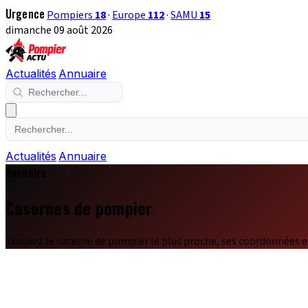
Urgence
Pompiers
18
·
Europe
112
·
SAMU
15
dimanche 09 août 2026
Actualités
Annuaire
Actualités
Annuaire
Annuaire
Casernes de pompier
Trouvez le caserne de pompier le plus proche, ses coordonnées e