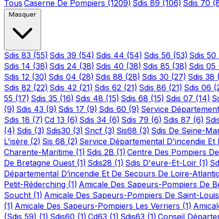
Tous
Caserne De Pompiers
(1209)
Sdis 89
(106)
Sdis 70
(
Masquer
Sdis 83
(55)
Sdis 39
(54)
Sdis 44
(54)
Sdis 56
(53)
Sdis 50
Sdis 14
(38)
Sdis 24
(38)
Sdis 40
(38)
Sdis 85
(38)
Sdis 05
Sdis 12
(30)
Sdis 04
(28)
Sdis 88
(28)
Sdis 30
(27)
Sdis 38
Sdis 82
(22)
Sdis 42
(21)
Sdis 62
(21)
Sdis 86
(21)
Sdis 06
(
55
(17)
Sdis 35
(16)
Sdis 48
(15)
Sdis 68
(15)
Sdis 07
(14)
S
(9)
Sdis 43
(9)
Sdis 17
(9)
Sdis 60
(9)
Service Département
Sdis 18
(7)
Cd 13
(6)
Sdis 34
(6)
Sdis 79
(6)
Sdis 87
(6)
Sdi
(4)
Sdis
(3)
Sdis30
(3)
Sncf
(3)
Sis68
(3)
Sdis De Seine-Ma
L'isère
(2)
Sis 68
(2)
Service Départemental D'incendie E
Charente-Maritime
(1)
Sdis 2B
(1)
Centre Des Pompiers De
De Bretagne Ouest
(1)
Sdis28
(1)
Sdis D'eure-Et-Loir
(1)
Sd
Départemental D’incendie Et De Secours De Loire-Atlant
Petit-Réderching
(1)
Amicale Des Sapeurs-Pompiers De Bet
Soucht
(1)
Amicale Des Sapeurs-Pompiers De Saint-Loui
(1)
Amicale Des Sapeurs-Pompiers Les Verriers
(1)
Amical
(Sdis 59)
(1)
Sdis60
(1)
Cd63
(1)
Sdis63
(1)
Conseil Départ