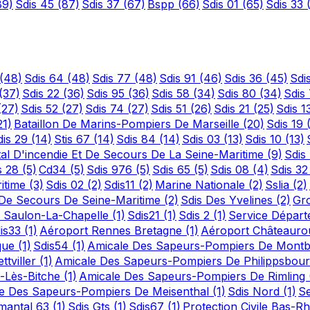
89)
Sdis 45
(87)
Sdis 37
(67)
Bspp
(66)
Sdis 01
(65)
Sdis 33
(48)
Sdis 64
(48)
Sdis 77
(48)
Sdis 91
(46)
Sdis 36
(45)
Sdi
(37)
Sdis 22
(36)
Sdis 95
(36)
Sdis 58
(34)
Sdis 80
(34)
Sdis
(27)
Sdis 52
(27)
Sdis 74
(27)
Sdis 51
(26)
Sdis 21
(25)
Sdis 1
21)
Bataillon De Marins-Pompiers De Marseille
(20)
Sdis 19
dis 29
(14)
Stis 67
(14)
Sdis 84
(14)
Sdis 03
(13)
Sdis 10
(13)
al D'incendie Et De Secours De La Seine-Maritime
(9)
Sdis
s 28
(5)
Cd34
(5)
Sdis 976
(5)
Sdis 65
(5)
Sdis 08
(4)
Sdis 3
ritime
(3)
Sdis 02
(2)
Sdis11
(2)
Marine Nationale
(2)
Sslia
(2)
t De Secours De Seine-Maritime
(2)
Sdis Des Yvelines
(2)
Gr
 Saulon-La-Chapelle
(1)
Sdis21
(1)
Sdis 2
(1)
Service Départ
is33
(1)
Aéroport Rennes Bretagne
(1)
Aéroport Châteauro
ique
(1)
Sdis54
(1)
Amicale Des Sapeurs-Pompiers De Mont
tviller
(1)
Amicale Des Sapeurs-Pompiers De Philippsbou
s-Lès-Bitche
(1)
Amicale Des Sapeurs-Pompiers De Rimling
e Des Sapeurs-Pompiers De Meisenthal
(1)
Sdis Nord
(1)
Se
emantal 63
(1)
Sdis Gts
(1)
Sdis67
(1)
Protection Civile Bas-R