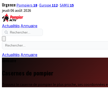
Urgence
Pompiers
18
·
Europe
112
·
SAMU
15
jeudi 06 août 2026
Actualités
Annuaire
Actualités
Annuaire
Annuaire
Casernes de pompier
Trouvez le caserne de pompier le plus proche, ses coordonnées e