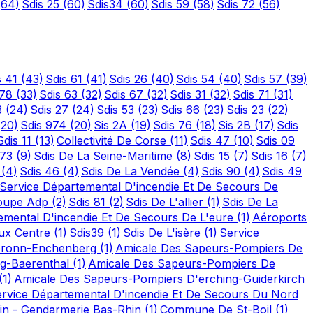
(64)
Sdis 25
(60)
Sdis34
(60)
Sdis 59
(58)
Sdis 72
(56)
s 41
(43)
Sdis 61
(41)
Sdis 26
(40)
Sdis 54
(40)
Sdis 57
(39)
 78
(33)
Sdis 63
(32)
Sdis 67
(32)
Sdis 31
(32)
Sdis 71
(31)
3
(24)
Sdis 27
(24)
Sdis 53
(23)
Sdis 66
(23)
Sdis 23
(22)
(20)
Sdis 974
(20)
Sis 2A
(19)
Sdis 76
(18)
Sis 2B
(17)
Sdis
Sdis 11
(13)
Collectivité De Corse
(11)
Sdis 47
(10)
Sdis 09
 73
(9)
Sdis De La Seine-Maritime
(8)
Sdis 15
(7)
Sdis 16
(7)
2
(4)
Sdis 46
(4)
Sdis De La Vendée
(4)
Sdis 90
(4)
Sdis 49
Service Départemental D'incendie Et De Secours De
oupe Adp
(2)
Sdis 81
(2)
Sdis De L'allier
(1)
Sdis De La
emental D'incendie Et De Secours De L'eure
(1)
Aéroports
ux Centre
(1)
Sdis39
(1)
Sdis De L'isère
(1)
Service
bronn-Enchenberg
(1)
Amicale Des Sapeurs-Pompiers De
rg-Baerenthal
(1)
Amicale Des Sapeurs-Pompiers De
(1)
Amicale Des Sapeurs-Pompiers D'erching-Guiderkirch
rvice Départemental D'incendie Et De Secours Du Nord
hin - Gendarmerie Bas-Rhin
(1)
Commune De St-Boil
(1)