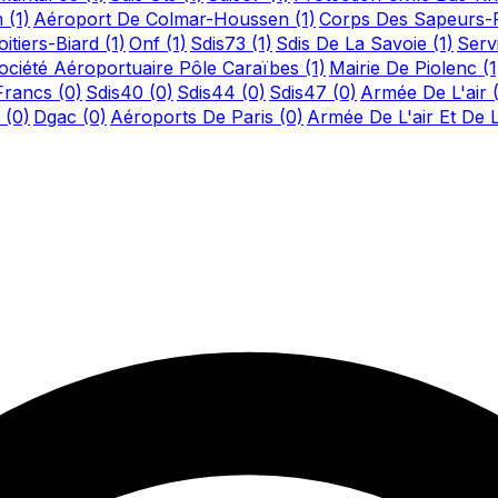
m
(1)
Aéroport De Colmar-Houssen
(1)
Corps Des Sapeurs-
itiers-Biard
(1)
Onf
(1)
Sdis73
(1)
Sdis De La Savoie
(1)
Serv
ociété Aéroportuaire Pôle Caraïbes
(1)
Mairie De Piolenc
(1
-Francs
(0)
Sdis40
(0)
Sdis44
(0)
Sdis47
(0)
Armée De L'air
n
(0)
Dgac
(0)
Aéroports De Paris
(0)
Armée De L'air Et De 