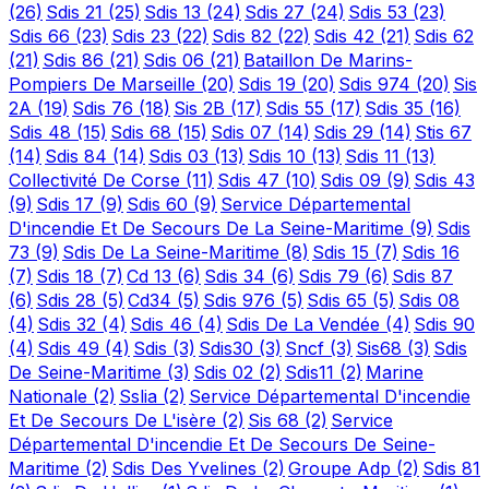
(26)
Sdis 21
(25)
Sdis 13
(24)
Sdis 27
(24)
Sdis 53
(23)
Sdis 66
(23)
Sdis 23
(22)
Sdis 82
(22)
Sdis 42
(21)
Sdis 62
(21)
Sdis 86
(21)
Sdis 06
(21)
Bataillon De Marins-
Pompiers De Marseille
(20)
Sdis 19
(20)
Sdis 974
(20)
Sis
2A
(19)
Sdis 76
(18)
Sis 2B
(17)
Sdis 55
(17)
Sdis 35
(16)
Sdis 48
(15)
Sdis 68
(15)
Sdis 07
(14)
Sdis 29
(14)
Stis 67
(14)
Sdis 84
(14)
Sdis 03
(13)
Sdis 10
(13)
Sdis 11
(13)
Collectivité De Corse
(11)
Sdis 47
(10)
Sdis 09
(9)
Sdis 43
(9)
Sdis 17
(9)
Sdis 60
(9)
Service Départemental
D'incendie Et De Secours De La Seine-Maritime
(9)
Sdis
73
(9)
Sdis De La Seine-Maritime
(8)
Sdis 15
(7)
Sdis 16
(7)
Sdis 18
(7)
Cd 13
(6)
Sdis 34
(6)
Sdis 79
(6)
Sdis 87
(6)
Sdis 28
(5)
Cd34
(5)
Sdis 976
(5)
Sdis 65
(5)
Sdis 08
(4)
Sdis 32
(4)
Sdis 46
(4)
Sdis De La Vendée
(4)
Sdis 90
(4)
Sdis 49
(4)
Sdis
(3)
Sdis30
(3)
Sncf
(3)
Sis68
(3)
Sdis
De Seine-Maritime
(3)
Sdis 02
(2)
Sdis11
(2)
Marine
Nationale
(2)
Sslia
(2)
Service Départemental D'incendie
Et De Secours De L'isère
(2)
Sis 68
(2)
Service
Départemental D'incendie Et De Secours De Seine-
Maritime
(2)
Sdis Des Yvelines
(2)
Groupe Adp
(2)
Sdis 81