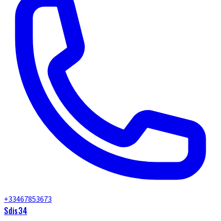
+33467853673
Sdis34