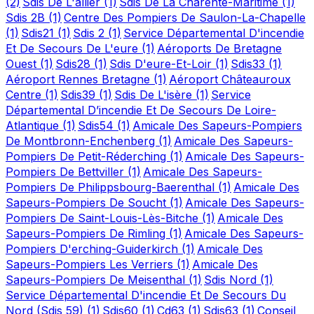
(2)
Sdis De L'allier
(1)
Sdis De La Charente-Maritime
(1)
Sdis 2B
(1)
Centre Des Pompiers De Saulon-La-Chapelle
(1)
Sdis21
(1)
Sdis 2
(1)
Service Départemental D'incendie
Et De Secours De L'eure
(1)
Aéroports De Bretagne
Ouest
(1)
Sdis28
(1)
Sdis D'eure-Et-Loir
(1)
Sdis33
(1)
Aéroport Rennes Bretagne
(1)
Aéroport Châteauroux
Centre
(1)
Sdis39
(1)
Sdis De L'isère
(1)
Service
Départemental D’incendie Et De Secours De Loire-
Atlantique
(1)
Sdis54
(1)
Amicale Des Sapeurs-Pompiers
De Montbronn-Enchenberg
(1)
Amicale Des Sapeurs-
Pompiers De Petit-Réderching
(1)
Amicale Des Sapeurs-
Pompiers De Bettviller
(1)
Amicale Des Sapeurs-
Pompiers De Philippsbourg-Baerenthal
(1)
Amicale Des
Sapeurs-Pompiers De Soucht
(1)
Amicale Des Sapeurs-
Pompiers De Saint-Louis-Lès-Bitche
(1)
Amicale Des
Sapeurs-Pompiers De Rimling
(1)
Amicale Des Sapeurs-
Pompiers D'erching-Guiderkirch
(1)
Amicale Des
Sapeurs-Pompiers Les Verriers
(1)
Amicale Des
Sapeurs-Pompiers De Meisenthal
(1)
Sdis Nord
(1)
Service Départemental D'incendie Et De Secours Du
Nord (Sdis 59)
(1)
Sdis60
(1)
Cd63
(1)
Sdis63
(1)
Conseil