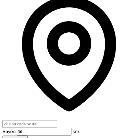
Rayon
km