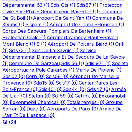
Départemantal 63
(1)
Sdis Gts
(1)
Sdis67
(1)
Protection
Civile Bas-Rhin - Gendarmerie Bas-Rhin
(1)
Commune
De St-Boil
(1)
Aéroport De Saint-Yan
(1)
Commune De
Kembs
(1)
Sispam
(1)
Aéroport De Colmar-Houssen
(1)
Corps Des Sapeurs-Pompiers De Bartenheim
(1)
Protection Civile
(1)
Aéroport Annecy Haute-Savoie
Mont Blanc
(1)
S
(1)
Aéroport De Poitiers-Biard
(1)
Onf
(1)
Sdis73
(1)
Sdis De La Savoie
(1)
Service
Départemental D'incendie Et De Secours De La Savoie
(1)
Commune De Sarzeau;Sdis 56
(1)
Sdis 971
(1)
Société
Aéroportuaire Pôle Caraïbes
(1)
Mairie De Piolenc
(1)
Sdsi02
(0)
Cern
(0)
Sdis08
(0)
Aéroport De Marseille
Provence
(0)
Sdis15
(0)
Sdis17
(0)
Center Parcs Les
Bois-Francs
(0)
Sdis40
(0)
Sdis44
(0)
Sdis47
(0)
Armée
De L'air
(0)
Stefan
(0)
Sdi 59
(0)
Getlink
(0)
Exxonmobil
(0)
Exxonmobil Chemical
(0)
Totalenergies
(0)
Groupe
Safran
(0)
Dgac
(0)
Aéroports De Paris
(0)
Armée De
L'air Et De L'espace
(0)
Sdis34