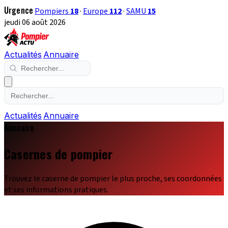
Urgence
Pompiers
18
·
Europe
112
·
SAMU
15
jeudi 06 août 2026
Actualités
Annuaire
Actualités
Annuaire
Annuaire
Casernes de pompier
Trouvez le caserne de pompier le plus proche, ses coordonnées
et ses informations pratiques.