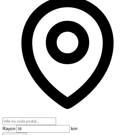
Rayon
km