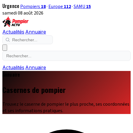
Urgence
Pompiers
18
·
Europe
112
·
SAMU
15
samedi 08 août 2026
Actualités
Annuaire
Actualités
Annuaire
Annuaire
Casernes de pompier
Trouvez le caserne de pompier le plus proche, ses coordonnées
et ses informations pratiques.