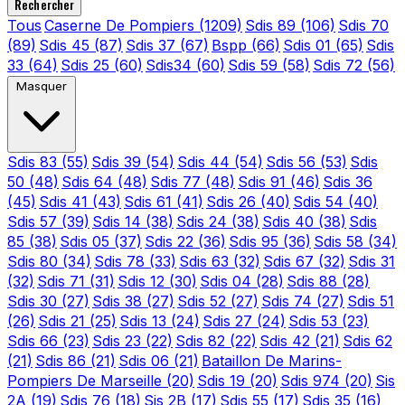
Rechercher
Tous
Caserne De Pompiers
(1209)
Sdis 89
(106)
Sdis 70
(89)
Sdis 45
(87)
Sdis 37
(67)
Bspp
(66)
Sdis 01
(65)
Sdis
33
(64)
Sdis 25
(60)
Sdis34
(60)
Sdis 59
(58)
Sdis 72
(56)
Masquer
Sdis 83
(55)
Sdis 39
(54)
Sdis 44
(54)
Sdis 56
(53)
Sdis
50
(48)
Sdis 64
(48)
Sdis 77
(48)
Sdis 91
(46)
Sdis 36
(45)
Sdis 41
(43)
Sdis 61
(41)
Sdis 26
(40)
Sdis 54
(40)
Sdis 57
(39)
Sdis 14
(38)
Sdis 24
(38)
Sdis 40
(38)
Sdis
85
(38)
Sdis 05
(37)
Sdis 22
(36)
Sdis 95
(36)
Sdis 58
(34)
Sdis 80
(34)
Sdis 78
(33)
Sdis 63
(32)
Sdis 67
(32)
Sdis 31
(32)
Sdis 71
(31)
Sdis 12
(30)
Sdis 04
(28)
Sdis 88
(28)
Sdis 30
(27)
Sdis 38
(27)
Sdis 52
(27)
Sdis 74
(27)
Sdis 51
(26)
Sdis 21
(25)
Sdis 13
(24)
Sdis 27
(24)
Sdis 53
(23)
Sdis 66
(23)
Sdis 23
(22)
Sdis 82
(22)
Sdis 42
(21)
Sdis 62
(21)
Sdis 86
(21)
Sdis 06
(21)
Bataillon De Marins-
Pompiers De Marseille
(20)
Sdis 19
(20)
Sdis 974
(20)
Sis
2A
(19)
Sdis 76
(18)
Sis 2B
(17)
Sdis 55
(17)
Sdis 35
(16)