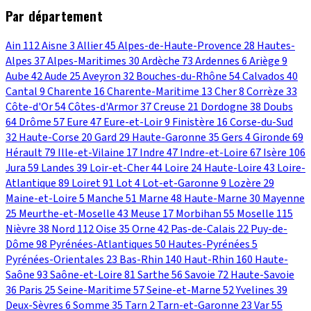
Par département
Ain
112
Aisne
3
Allier
45
Alpes-de-Haute-Provence
28
Hautes-
Alpes
37
Alpes-Maritimes
30
Ardèche
73
Ardennes
6
Ariège
9
Aube
42
Aude
25
Aveyron
32
Bouches-du-Rhône
54
Calvados
40
Cantal
9
Charente
16
Charente-Maritime
13
Cher
8
Corrèze
33
Côte-d'Or
54
Côtes-d'Armor
37
Creuse
21
Dordogne
38
Doubs
64
Drôme
57
Eure
47
Eure-et-Loir
9
Finistère
16
Corse-du-Sud
32
Haute-Corse
20
Gard
29
Haute-Garonne
35
Gers
4
Gironde
69
Hérault
79
Ille-et-Vilaine
17
Indre
47
Indre-et-Loire
67
Isère
106
Jura
59
Landes
39
Loir-et-Cher
44
Loire
24
Haute-Loire
43
Loire-
Atlantique
89
Loiret
91
Lot
4
Lot-et-Garonne
9
Lozère
29
Maine-et-Loire
5
Manche
51
Marne
48
Haute-Marne
30
Mayenne
25
Meurthe-et-Moselle
43
Meuse
17
Morbihan
55
Moselle
115
Nièvre
38
Nord
112
Oise
35
Orne
42
Pas-de-Calais
22
Puy-de-
Dôme
98
Pyrénées-Atlantiques
50
Hautes-Pyrénées
5
Pyrénées-Orientales
23
Bas-Rhin
140
Haut-Rhin
160
Haute-
Saône
93
Saône-et-Loire
81
Sarthe
56
Savoie
72
Haute-Savoie
36
Paris
25
Seine-Maritime
57
Seine-et-Marne
52
Yvelines
39
Deux-Sèvres
6
Somme
35
Tarn
2
Tarn-et-Garonne
23
Var
55