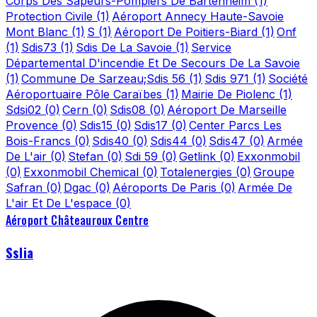
Corps Des Sapeurs-Pompiers De Bartenheim
(1)
Protection Civile
(1)
Aéroport Annecy Haute-Savoie
Mont Blanc
(1)
S
(1)
Aéroport De Poitiers-Biard
(1)
Onf
(1)
Sdis73
(1)
Sdis De La Savoie
(1)
Service
Départemental D'incendie Et De Secours De La Savoie
(1)
Commune De Sarzeau;Sdis 56
(1)
Sdis 971
(1)
Société
Aéroportuaire Pôle Caraïbes
(1)
Mairie De Piolenc
(1)
Sdsi02
(0)
Cern
(0)
Sdis08
(0)
Aéroport De Marseille
Provence
(0)
Sdis15
(0)
Sdis17
(0)
Center Parcs Les
Bois-Francs
(0)
Sdis40
(0)
Sdis44
(0)
Sdis47
(0)
Armée
De L'air
(0)
Stefan
(0)
Sdi 59
(0)
Getlink
(0)
Exxonmobil
(0)
Exxonmobil Chemical
(0)
Totalenergies
(0)
Groupe
Safran
(0)
Dgac
(0)
Aéroports De Paris
(0)
Armée De
L'air Et De L'espace
(0)
Aéroport Châteauroux Centre
Sslia