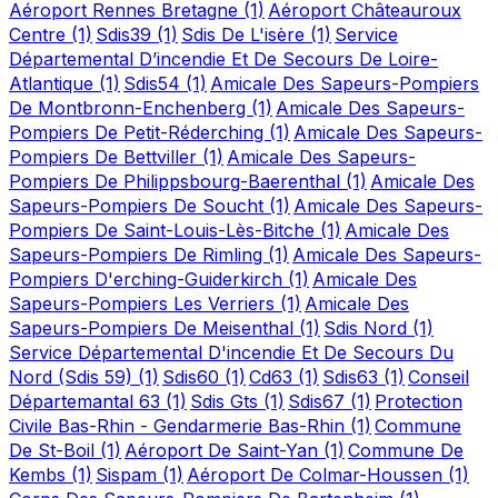
Aéroport Rennes Bretagne
(1)
Aéroport Châteauroux
Centre
(1)
Sdis39
(1)
Sdis De L'isère
(1)
Service
Départemental D’incendie Et De Secours De Loire-
Atlantique
(1)
Sdis54
(1)
Amicale Des Sapeurs-Pompiers
De Montbronn-Enchenberg
(1)
Amicale Des Sapeurs-
Pompiers De Petit-Réderching
(1)
Amicale Des Sapeurs-
Pompiers De Bettviller
(1)
Amicale Des Sapeurs-
Pompiers De Philippsbourg-Baerenthal
(1)
Amicale Des
Sapeurs-Pompiers De Soucht
(1)
Amicale Des Sapeurs-
Pompiers De Saint-Louis-Lès-Bitche
(1)
Amicale Des
Sapeurs-Pompiers De Rimling
(1)
Amicale Des Sapeurs-
Pompiers D'erching-Guiderkirch
(1)
Amicale Des
Sapeurs-Pompiers Les Verriers
(1)
Amicale Des
Sapeurs-Pompiers De Meisenthal
(1)
Sdis Nord
(1)
Service Départemental D'incendie Et De Secours Du
Nord (Sdis 59)
(1)
Sdis60
(1)
Cd63
(1)
Sdis63
(1)
Conseil
Départemantal 63
(1)
Sdis Gts
(1)
Sdis67
(1)
Protection
Civile Bas-Rhin - Gendarmerie Bas-Rhin
(1)
Commune
De St-Boil
(1)
Aéroport De Saint-Yan
(1)
Commune De
Kembs
(1)
Sispam
(1)
Aéroport De Colmar-Houssen
(1)