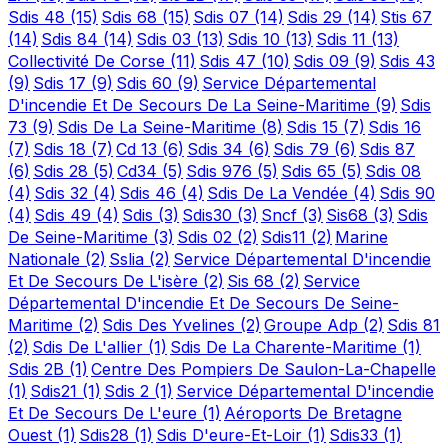
Sdis 48
(15)
Sdis 68
(15)
Sdis 07
(14)
Sdis 29
(14)
Stis 67
(14)
Sdis 84
(14)
Sdis 03
(13)
Sdis 10
(13)
Sdis 11
(13)
Collectivité De Corse
(11)
Sdis 47
(10)
Sdis 09
(9)
Sdis 43
(9)
Sdis 17
(9)
Sdis 60
(9)
Service Départemental
D'incendie Et De Secours De La Seine-Maritime
(9)
Sdis
73
(9)
Sdis De La Seine-Maritime
(8)
Sdis 15
(7)
Sdis 16
(7)
Sdis 18
(7)
Cd 13
(6)
Sdis 34
(6)
Sdis 79
(6)
Sdis 87
(6)
Sdis 28
(5)
Cd34
(5)
Sdis 976
(5)
Sdis 65
(5)
Sdis 08
(4)
Sdis 32
(4)
Sdis 46
(4)
Sdis De La Vendée
(4)
Sdis 90
(4)
Sdis 49
(4)
Sdis
(3)
Sdis30
(3)
Sncf
(3)
Sis68
(3)
Sdis
De Seine-Maritime
(3)
Sdis 02
(2)
Sdis11
(2)
Marine
Nationale
(2)
Sslia
(2)
Service Départemental D'incendie
Et De Secours De L'isère
(2)
Sis 68
(2)
Service
Départemental D'incendie Et De Secours De Seine-
Maritime
(2)
Sdis Des Yvelines
(2)
Groupe Adp
(2)
Sdis 81
(2)
Sdis De L'allier
(1)
Sdis De La Charente-Maritime
(1)
Sdis 2B
(1)
Centre Des Pompiers De Saulon-La-Chapelle
(1)
Sdis21
(1)
Sdis 2
(1)
Service Départemental D'incendie
Et De Secours De L'eure
(1)
Aéroports De Bretagne
Ouest
(1)
Sdis28
(1)
Sdis D'eure-Et-Loir
(1)
Sdis33
(1)